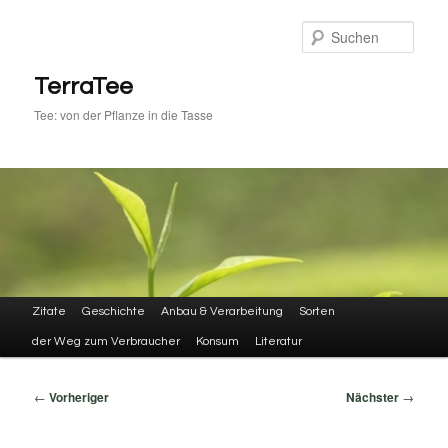
Zum
primären
Such
Inhalt
springen
TerraTee
Tee: von der Pflanze in die Tasse
Hauptmenü
Zitate
Geschichte
Anbau & Verarbeitung
Sorten
der Weg zum Verbraucher
Konsum
Literatur
Beitragsnavigation
←
Vorheriger
Nächster
→