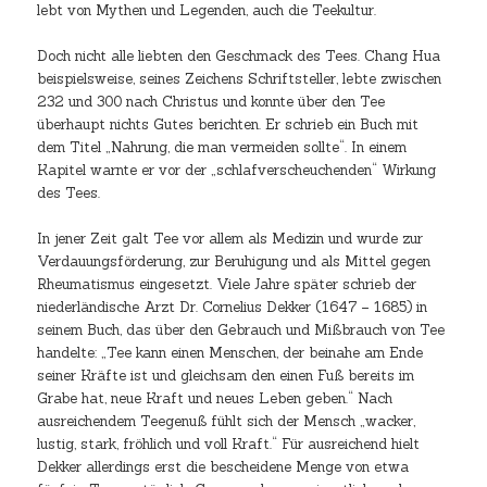
lebt von Mythen und Legenden, auch die Teekultur.
Doch nicht alle liebten den Geschmack des Tees. Chang Hua
beispielsweise, seines Zeichens Schriftsteller, lebte zwischen
232 und 300 nach Christus und konnte über den Tee
überhaupt nichts Gutes berichten. Er schrieb ein Buch mit
dem Titel „Nahrung, die man vermeiden sollte“. In einem
Kapitel warnte er vor der „schlafverscheuchenden“ Wirkung
des Tees.
In jener Zeit galt Tee vor allem als Medizin und wurde zur
Verdauungsförderung, zur Beruhigung und als Mittel gegen
Rheumatismus eingesetzt. Viele Jahre später schrieb der
niederländische Arzt Dr. Cornelius Dekker (1647 – 1685) in
seinem Buch, das über den Gebrauch und Mißbrauch von Tee
handelte: „Tee kann einen Menschen, der beinahe am Ende
seiner Kräfte ist und gleichsam den einen Fuß bereits im
Grabe hat, neue Kraft und neues Leben geben.“ Nach
ausreichendem Teegenuß fühlt sich der Mensch „wacker,
lustig, stark, fröhlich und voll Kraft.“ Für ausreichend hielt
Dekker allerdings erst die bescheidene Menge von etwa