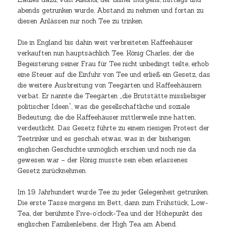
abends getrunken wurde, Abstand zu nehmen und fortan zu
diesen Anlässen nur noch Tee zu trinken.
Die in England bis dahin weit verbreiteten Kaffeehäuser
verkauften nun hauptsächlich Tee. König Charles, der die
Begeisterung seiner Frau für Tee nicht unbedingt teilte, erhob
eine Steuer auf die Einfuhr von Tee und erließ ein Gesetz, das
die weitere Ausbreitung von Teegärten und Kaffeehäusern
verbat. Er nannte die Teegärten „die Brutstätte missliebiger
politischer Ideen“, was die gesellschaftliche und soziale
Bedeutung, die die Kaffeehäuser mittlerweile inne hatten,
verdeutlicht. Das Gesetz führte zu einem riesigen Protest der
Teetrinker und es geschah etwas, was in der bisherigen
englischen Geschichte unmöglich erschien und noch nie da
gewesen war – der König musste sein eben erlassenes
Gesetz zurücknehmen.
Im 19. Jahrhundert wurde Tee zu jeder Gelegenheit getrunken.
Die erste Tasse morgens im Bett, dann zum Frühstück, Low-
Tea, der berühmte Five-o’clock-Tea und der Höhepunkt des
englischen Familienlebens, der High Tea am Abend.