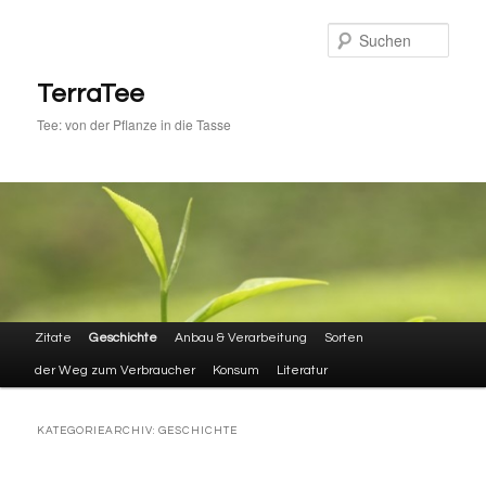
Zum
Zum
primären
sekundären
Such
Inhalt
Inhalt
springen
springen
TerraTee
Tee: von der Pflanze in die Tasse
Hauptmenü
Zitate
Geschichte
Anbau & Verarbeitung
Sorten
der Weg zum Verbraucher
Konsum
Literatur
KATEGORIEARCHIV:
GESCHICHTE