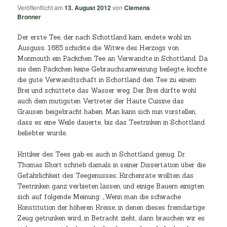
Veröffentlicht am
13. August 2012
von
Clemens
Bronner
Der erste Tee, der nach Schottland kam, endete wohl im
Ausguss. 1685 schickte die Witwe des Herzogs von
Monmouth ein Päckchen Tee an Verwandte in Schottland. Da
sie dem Päckchen keine Gebrauchsanweisung beilegte, kochte
die gute Verwandtschaft in Schottland den Tee zu einem
Brei und schüttete das Wasser weg. Der Brei dürfte wohl
auch dem mutigsten Vertreter der Haute Cuisine das
Grausen beigebracht haben. Man kann sich nun vorstellen,
dass es eine Weile dauerte, bis das Teetrinken in Schottland
beliebter wurde.
Kritiker des Tees gab es auch in Schottland genug. Dr.
Thomas Short schrieb damals in seiner Dissertation über die
Gefährlichkeit des Teegenusses; Kirchenräte wollten das
Teetrinken ganz verbieten lassen, und einige Bauern einigten
sich auf folgende Meinung: „Wenn man die schwache
Konstitution der höheren Kreise, in denen dieses fremdartige
Zeug getrunken wird, in Betracht zieht, dann brauchen wir es