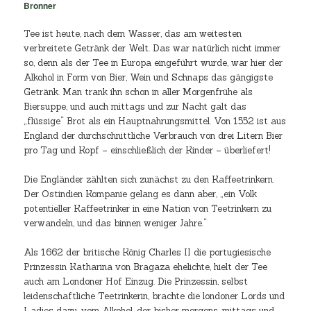
Bronner
Tee ist heute, nach dem Wasser, das am weitesten
verbreitete Getränk der Welt. Das war natürlich nicht immer
so, denn als der Tee in Europa eingeführt wurde, war hier der
Alkohol in Form von Bier, Wein und Schnaps das gängigste
Getränk. Man trank ihn schon in aller Morgenfrühe als
Biersuppe, und auch mittags und zur Nacht galt das
„flüssige“ Brot als ein Hauptnahrungsmittel. Von 1552 ist aus
England der durchschnittliche Verbrauch von drei Litern Bier
pro Tag und Kopf – einschließlich der Kinder – überliefert!
Die Engländer zählten sich zunächst zu den Kaffeetrinkern.
Der Ostindien Kompanie gelang es dann aber, „ein Volk
potentieller Kaffeetrinker in eine Nation von Teetrinkern zu
verwandeln, und das binnen weniger Jahre.“
Als 1662 der britische König Charles II die portugiesische
Prinzessin Katharina von Bragaza ehelichte, hielt der Tee
auch am Londoner Hof Einzug. Die Prinzessin, selbst
leidenschaftliche Teetrinkerin, brachte die londoner Lords und
Ladies dazu, vom Alkohol, der bisher morgens, mittags und