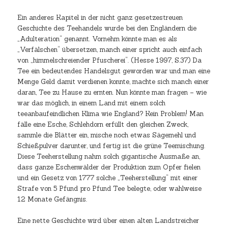
Ein anderes Kapitel in der nicht ganz gesetzestreuen
Geschichte des Teehandels wurde bei den Engländern die
„Adulteration“ genannt. Vornehm könnte man es als
„Verfälschen“ übersetzen, manch einer spricht auch einfach
von „himmelschreiender Pfuscherei“. (Hesse 1997, S.37) Da
Tee ein bedeutendes Handelsgut geworden war und man eine
Menge Geld damit verdienen konnte, machte sich manch einer
daran, Tee zu Hause zu ernten. Nun könnte man fragen – wie
war das möglich, in einem Land mit einem solch
teeanbaufeindlichen Klima wie England? Kein Problem! Man
fälle eine Esche, Schlehdorn erfüllt den gleichen Zweck,
sammle die Blätter ein, mische noch etwas Sägemehl und
Schießpulver darunter, und fertig ist die grüne Teemischung.
Diese Teeherstellung nahm solch gigantische Ausmaße an,
dass ganze Eschenwälder der Produktion zum Opfer fielen
und ein Gesetz von 1777 solche „Teeherstellung“ mit einer
Strafe von 5 Pfund pro Pfund Tee belegte, oder wahlweise
12 Monate Gefängnis.
Eine nette Geschichte wird über einen alten Landstreicher