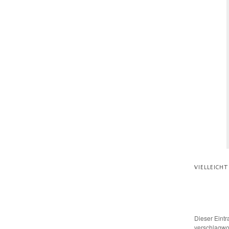
VIELLEICH
Dieser Eint
verschlagwor