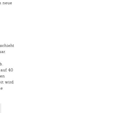
ch neue
schieht
ar.
b.
 auf 40
den
it wird.
ie