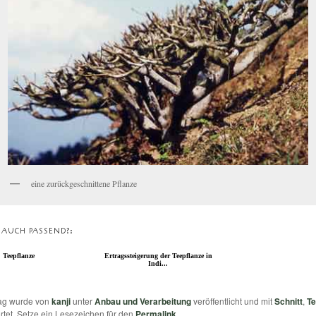
eine zurückgeschnittene Pflanze
T AUCH PASSEND?:
Teepflanze
Ertragssteigerung der Teepflanze in
Indi...
rag wurde von
kanji
unter
Anbau und Verarbeitung
veröffentlicht und mit
Schnitt
,
Te
tet. Setze ein Lesezeichen für den
Permalink
.