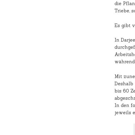
die Pfla
Triebe, 
Es gibt 
In Darje
durchgef
Arbeitsh
während
Mit zune
Deshalb 
bis 60 Z
abgeschni
In den f
jeweils e