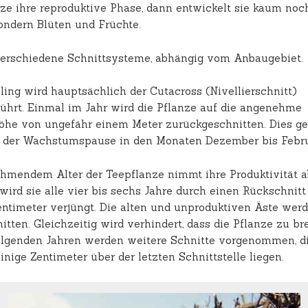
nze ihre reproduktive Phase, dann entwickelt sie kaum no
sondern Blüten und Früchte.
verschiedene Schnittsysteme, abhängig vom Anbaugebiet.
eling wird hauptsächlich der Cutacross (Nivellierschnitt)
ührt. Einmal im Jahr wird die Pflanze auf die angenehme
öhe von ungefähr einem Meter zurückgeschnitten. Dies ge
 der Wachstumspause in den Monaten Dezember bis Febru
hmendem Alter der Teepflanze nimmt ihre Produktivität a
wird sie alle vier bis sechs Jahre durch einen Rückschnitt
entimeter verjüngt. Die alten und unproduktiven Äste wer
tten. Gleichzeitig wird verhindert, dass die Pflanze zu bre
olgenden Jahren werden weitere Schnitte vorgenommen, d
inige Zentimeter über der letzten Schnittstelle liegen.