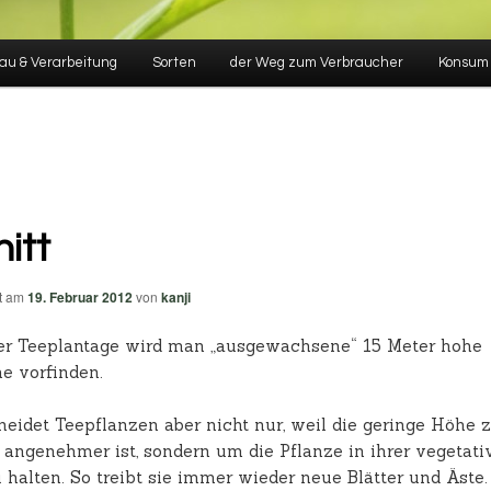
au & Verarbeitung
Sorten
der Weg zum Verbraucher
Konsum
itt
ht am
19. Februar 2012
von
kanji
er Teeplantage wird man „ausgewachsene“ 15 Meter hohe
e vorfinden.
eidet Teepflanzen aber nicht nur, weil die geringe Höhe
 angenehmer ist, sondern um die Pflanze in ihrer vegetati
 halten. So treibt sie immer wieder neue Blätter und Äste.