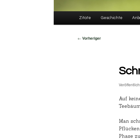
Hauptmenü
Zitate
Geschichte
Anb
Beitragsnavigation
←
Vorheriger
Schn
Veröffentlic
Auf kein
Teebäum
Man schn
Pflücken
Phase zu