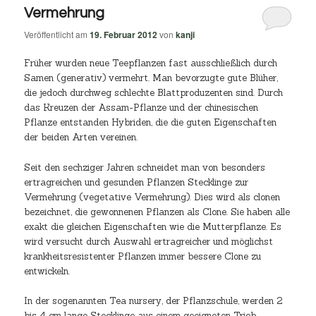
Vermehrung
Veröffentlicht am
19. Februar 2012
von
kanji
Früher wurden neue Teepflanzen fast ausschließlich durch
Samen (generativ) vermehrt. Man bevorzugte gute Blüher,
die jedoch durchweg schlechte Blattproduzenten sind. Durch
das Kreuzen der Assam-Pflanze und der chinesischen
Pflanze entstanden Hybriden, die die guten Eigenschaften
der beiden Arten vereinen.
Seit den sechziger Jahren schneidet man von besonders
ertragreichen und gesunden Pflanzen Stecklinge zur
Vermehrung (vegetative Vermehrung). Dies wird als clonen
bezeichnet, die gewonnenen Pflanzen als Clone. Sie haben alle
exakt die gleichen Eigenschaften wie die Mutterpflanze. Es
wird versucht durch Auswahl ertragreicher und möglichst
krankheitsresistenter Pflanzen immer bessere Clone zu
entwickeln.
In der sogenannten Tea nursery, der Pflanzschule, werden 2
bis 4 cm lange Stecklinge aus einem geeigneten Trieb