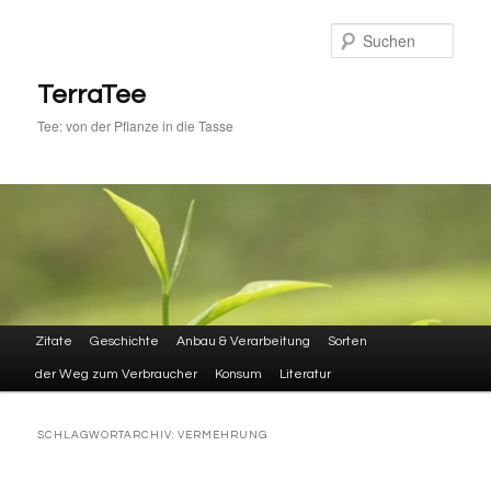
Zum
Zum
primären
sekundären
Such
Inhalt
Inhalt
springen
springen
TerraTee
Tee: von der Pflanze in die Tasse
Hauptmenü
Zitate
Geschichte
Anbau & Verarbeitung
Sorten
der Weg zum Verbraucher
Konsum
Literatur
SCHLAGWORTARCHIV:
VERMEHRUNG