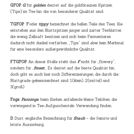
GFOP
G
für
golden
deutet auf die goldbraunen Spitzen
(Tips) im Tee hin, die von besonderer Qualität sind.
TGFOP
T
oder
tippy
bezeichnet die hellen Teile des Tees. Sie
entstehen aus den Blattspitzen junger und zarter Teeblätter,
die wenig Zellsaft besitzen und sich beim Fermentieren
dadurch nicht dunkel verfärben. „Tips“ sind aber kein Merkmal
für eine besonders außergewöhnliche Qualität.
FTGFOP
An dieser Stelle steht das
F
nicht für „flowery“,
sondern für „
finest
„. Es deutet auf die beste Qualität hin,
doch gibt es auch hier noch Differenzierungen, die durch die
Blattgrade gekennzeichnet sind: 1(klein), 2(mittel) und
3(groß)
Fngs
.
Fannings
: beim Sieben anfallende kleine Teilchen, die
vorwiegend in Tee-Aufgussbeuteln Verwendung finden.
D
Dust: englische Bezeichnung für
Staub
– die feinste und
letzte Aussiebung.