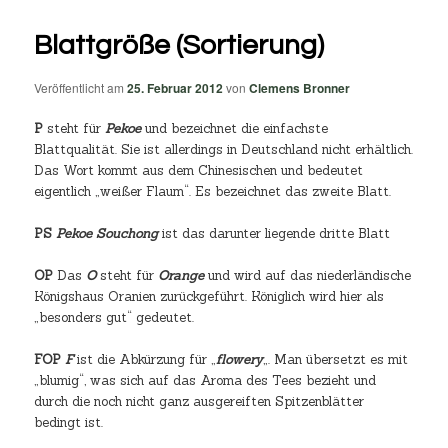
Blattgröße (Sortierung)
Veröffentlicht am
25. Februar 2012
von
Clemens Bronner
P
steht für
Pekoe
und bezeichnet die einfachste
Blattqualität. Sie ist allerdings in Deutschland nicht erhältlich.
Das Wort kommt aus dem Chinesischen und bedeutet
eigentlich „weißer Flaum“. Es bezeichnet das zweite Blatt.
PS
Pekoe Souchong
ist das darunter liegende dritte Blatt
OP
Das
O
steht für
Orange
und wird auf das niederländische
Königshaus Oranien zurückgeführt. Königlich wird hier als
„besonders gut“ gedeutet.
FOP
F
ist die Abkürzung für „
flowery
„. Man übersetzt es mit
„blumig“, was sich auf das Aroma des Tees bezieht und
durch die noch nicht ganz ausgereiften Spitzenblätter
bedingt ist.