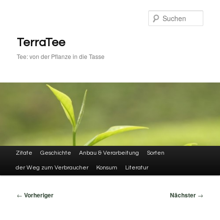
Zum
primären
Such
Inhalt
springen
TerraTee
Tee: von der Pflanze in die Tasse
Hauptmenü
Zitate
Geschichte
Anbau & Verarbeitung
Sorten
der Weg zum Verbraucher
Konsum
Literatur
Beitragsnavigation
←
Vorheriger
Nächster
→