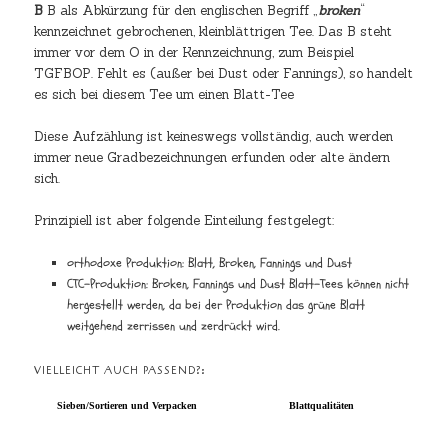
B
B als Abkürzung für den englischen Begriff „
broken
“
kennzeichnet gebrochenen, kleinblättrigen Tee. Das B steht
immer vor dem O in der Kennzeichnung, zum Beispiel
TGFBOP. Fehlt es (außer bei Dust oder Fannings), so handelt
es sich bei diesem Tee um einen Blatt-Tee
Diese Aufzählung ist keineswegs vollständig, auch werden
immer neue Gradbezeichnungen erfunden oder alte ändern
sich.
Prinzipiell ist aber folgende Einteilung festgelegt:
orthodoxe Produktion: Blatt, Broken, Fannings und Dust
CTC-Produktion: Broken, Fannings und Dust Blatt-Tees können nicht
hergestellt werden, da bei der Produktion das grüne Blatt
weitgehend zerrissen und zerdrückt wird.
VIELLEICHT AUCH PASSEND?:
Sieben/Sortieren und Verpacken
Blattqualitäten