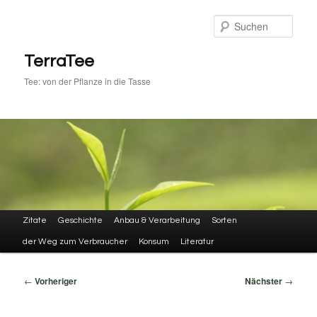
Zum
primären
Such
Inhalt
springen
TerraTee
Tee: von der Pflanze in die Tasse
Hauptmenü
Zitate
Geschichte
Anbau & Verarbeitung
Sorten
der Weg zum Verbraucher
Konsum
Literatur
Beitragsnavigation
←
Vorheriger
Nächster
→