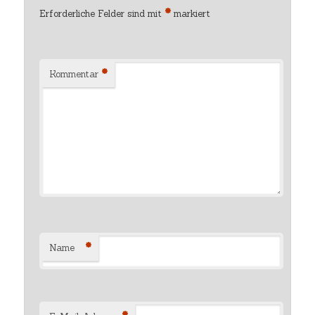
*
Erforderliche Felder sind mit
markiert
*
Kommentar
*
Name