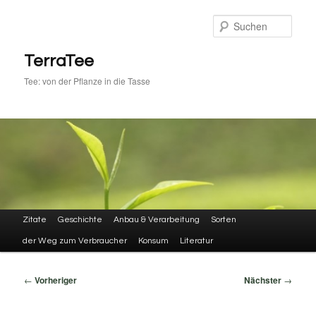
Zum
primären
Such
Inhalt
springen
TerraTee
Tee: von der Pflanze in die Tasse
Hauptmenü
Zitate
Geschichte
Anbau & Verarbeitung
Sorten
der Weg zum Verbraucher
Konsum
Literatur
Beitragsnavigation
←
Vorheriger
Nächster
→