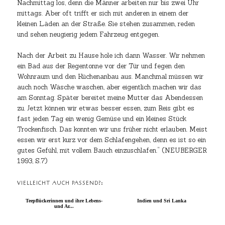
Nachmittag los, denn die Männer arbeiten nur bis zwei Uhr
mittags. Aber oft trifft er sich mit anderen in einem der
kleinen Läden an der Straße. Sie stehen zusammen, reden
und sehen neugierig jedem Fahrzeug entgegen.
Nach der Arbeit zu Hause hole ich dann Wasser. Wir nehmen
ein Bad aus der Regentonne vor der Tür und fegen den
Wohnraum und den Küchenanbau aus. Manchmal müssen wir
auch noch Wäsche waschen, aber eigentlich machen wir das
am Sonntag. Später bereitet meine Mutter das Abendessen
zu. Jetzt können wir etwas besser essen, zum Reis gibt es
fast jeden Tag ein wenig Gemüse und ein kleines Stück
Trockenfisch. Das konnten wir uns früher nicht erlauben. Meist
essen wir erst kurz vor dem Schlafengehen, denn es ist so ein
gutes Gefühl, mit vollem Bauch einzuschlafen.“ (NEUBERGER
1993, S.7)
VIELLEICHT AUCH PASSEND?:
Teepflückerinnen und ihre Lebens-
Indien und Sri Lanka
und Ar...