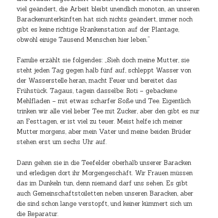
viel geändert, die Arbeit bleibt unendlich monoton, an unseren
Barackenunterkünften hat sich nichts geändert, immer noch
gibt es keine richtige Krankenstation auf der Plantage,
obwohl einige Tausend Menschen hier leben.“
Familie erzählt sie folgendes: „Sieh doch meine Mutter, sie
steht jeden Tag gegen halb fünf auf, schleppt Wasser von
der Wasserstelle heran, macht Feuer und bereitet das
Frühstück. Tagaus, tagein dasselbe: Roti – gebackene
Mehlfladen – mit etwas scharfer Soße und Tee. Eigentlich
trinken wir alle viel lieber Tee mit Zucker, aber den gibt es nur
an Festtagen, er ist viel zu teuer. Meist helfe ich meiner
Mutter morgens, aber mein Vater und meine beiden Brüder
stehen erst um sechs Uhr auf.
Dann gehen sie in die Teefelder oberhalb unserer Baracken
und erledigen dort ihr Morgengeschäft. Wir Frauen müssen
das im Dunkeln tun, denn niemand darf uns sehen. Es gibt
auch Gemeinschaftstoiletten neben unseren Baracken, aber
die sind schon lange verstopft, und keiner kümmert sich um
die Reparatur.