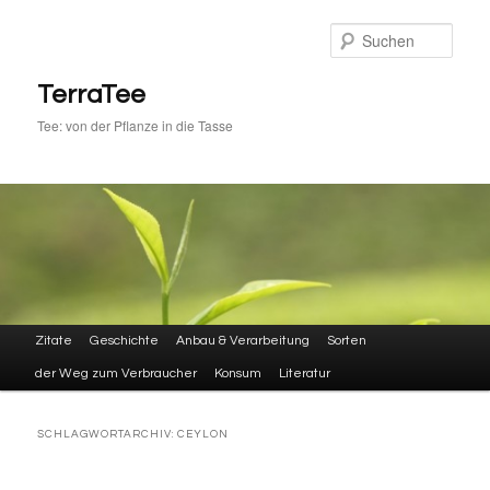
Zum
Zum
primären
sekundären
Such
Inhalt
Inhalt
springen
springen
TerraTee
Tee: von der Pflanze in die Tasse
Hauptmenü
Zitate
Geschichte
Anbau & Verarbeitung
Sorten
der Weg zum Verbraucher
Konsum
Literatur
SCHLAGWORTARCHIV:
CEYLON