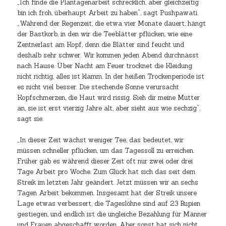
„Ich finde die Plantagenarbeit schrecklich, aber gleichzeitig
bin ich froh, überhaupt Arbeit zu haben“, sagt Pushpawati.
„Während der Regenzeit, die etwa vier Monate dauert, hängt
der Bastkorb, in den wir die Teeblätter pflücken, wie eine
Zentnerlast am Kopf, denn die Blätter sind feucht und
deshalb sehr schwer. Wir kommen jeden Abend durchnässt
nach Hause. Über Nacht am Feuer trocknet die Kleidung
nicht richtig, alles ist klamm. In der heißen Trockenperiode ist
es nicht viel besser. Die stechende Sonne verursacht
Kopfschmerzen, die Haut wird rissig. Sieh dir meine Mutter
an, sie ist erst vierzig Jahre alt, aber sieht aus wie sechzig“,
sagt sie.
„In dieser Zeit wächst weniger Tee, das bedeutet, wir
müssen schneller pflücken, um das Tagessoll zu erreichen.
Früher gab es während dieser Zeit oft nur zwei oder drei
Tage Arbeit pro Woche. Zum Glück hat sich das seit dem
Streik im letzten Jahr geändert. Jetzt müssen wir an sechs
Tagen Arbeit bekommen. Insgesamt hat der Streik unsere
Lage etwas verbessert, die Tageslöhne sind auf 23 Rupien
gestiegen, und endlich ist die ungleiche Bezahlung für Männer
und Frauen abgeschafft worden. Aber sonst hat sich nicht