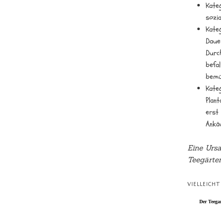
Kate
sozia
Kate
Daue
Durc
befal
bemü
Kateg
Plan
erst
Ankä
Eine Ursa
Teegärten
VIELLEICH
Der Teega