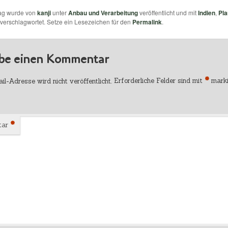
rag wurde von
kanji
unter
Anbau und Verarbeitung
veröffentlicht und mit
Indien
,
Pla
verschlagwortet. Setze ein Lesezeichen für den
Permalink
.
ibe einen Kommentar
*
l-Adresse wird nicht veröffentlicht.
Erforderliche Felder sind mit
marki
*
tar