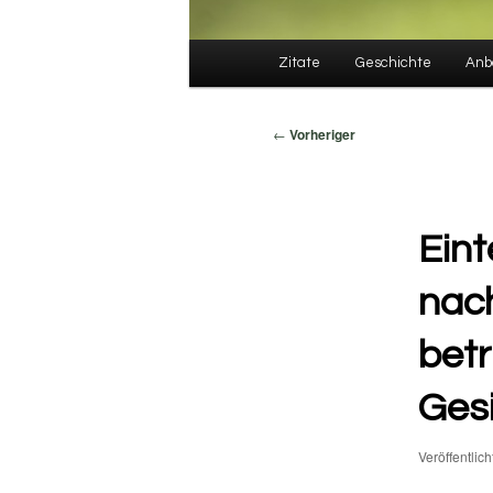
Hauptmenü
Zitate
Geschichte
Anb
Beitragsnavigation
←
Vorheriger
Eint
nach
betr
Ges
Veröffentlic