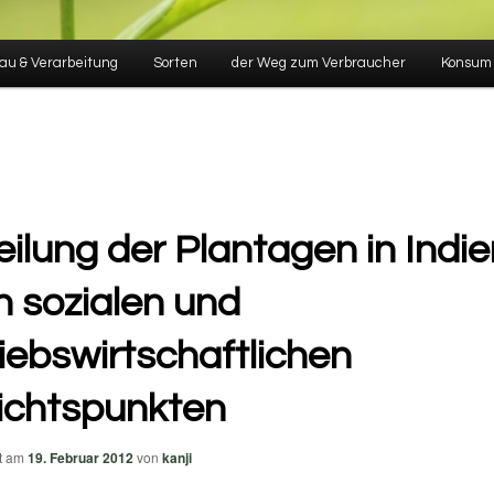
au & Verarbeitung
Sorten
der Weg zum Verbraucher
Konsum
eilung der Plantagen in Indi
 sozialen und
iebswirtschaftlichen
ichtspunkten
ht am
19. Februar 2012
von
kanji