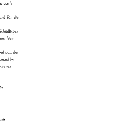
ls auch
und für die
Schädlingen
en; hier
tel aus der
bezahlt;
anderen
le
unft