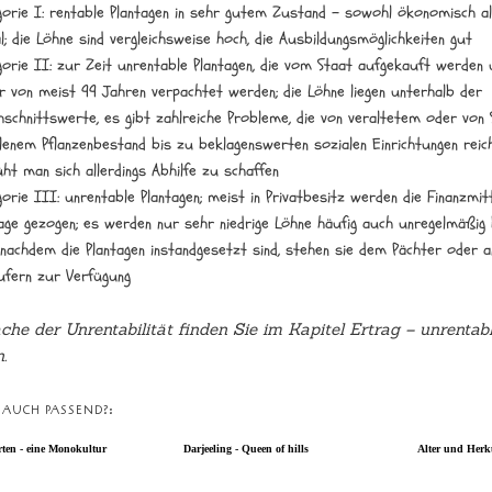
gorie I: rentable Plantagen in sehr gutem Zustand – sowohl ökonomisch a
l; die Löhne sind vergleichsweise hoch, die Ausbildungsmöglichkeiten gut
gorie II: zur Zeit unrentable Plantagen, die vom Staat aufgekauft werden 
r von meist 99 Jahren verpachtet werden; die Löhne liegen unterhalb der
hschnittswerte, es gibt zahlreiche Probleme, die von veraltetem oder von 
lenem Pflanzenbestand bis zu beklagenswerten sozialen Einrichtungen reich
ht man sich allerdings Abhilfe zu schaffen
orie III: unrentable Plantagen; meist in Privatbesitz werden die Finanzmit
tage gezogen; es werden nur sehr niedrige Löhne häufig auch unregelmäßig 
 nachdem die Plantagen instandgesetzt sind, stehen sie dem Pächter oder 
ufern zur Verfügung
che der Unrentabilität finden Sie im Kapitel Ertrag – unrentab
.
T AUCH PASSEND?:
rten - eine Monokultur
Darjeeling - Queen of hills
Alter und Herk