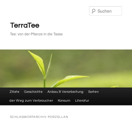
Zum
Zum
primären
sekundären
Such
Inhalt
Inhalt
springen
springen
TerraTee
Tee: von der Pflanze in die Tasse
Hauptmenü
Zitate
Geschichte
Anbau & Verarbeitung
Sorten
der Weg zum Verbraucher
Konsum
Literatur
SCHLAGWORTARCHIV:
PORZELLAN