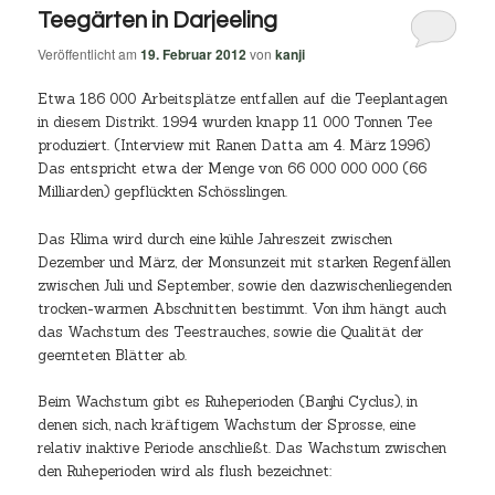
Teegärten in Darjeeling
Veröffentlicht am
19. Februar 2012
von
kanji
Etwa 186 000 Arbeitsplätze entfallen auf die Teeplantagen
in diesem Distrikt. 1994 wurden knapp 11 000 Tonnen Tee
produziert. (Interview mit Ranen Datta am 4. März 1996)
Das entspricht etwa der Menge von 66 000 000 000 (66
Milliarden) gepflückten Schösslingen.
Das Klima wird durch eine kühle Jahreszeit zwischen
Dezember und März, der Monsunzeit mit starken Regenfällen
zwischen Juli und September, sowie den dazwischenliegenden
trocken-warmen Abschnitten bestimmt. Von ihm hängt auch
das Wachstum des Teestrauches, sowie die Qualität der
geernteten Blätter ab.
Beim Wachstum gibt es Ruheperioden (Banjhi Cyclus), in
denen sich, nach kräftigem Wachstum der Sprosse, eine
relativ inaktive Periode anschließt. Das Wachstum zwischen
den Ruheperioden wird als flush bezeichnet: