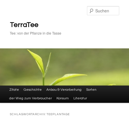
Zum
Zum
primären
sekundären
Such
Inhalt
Inhalt
springen
springen
TerraTee
Tee: von der Pflanze in die Tasse
Hauptmenü
Zitate
Geschichte
Anbau & Verarbeitung
Sorten
der Weg zum Verbraucher
Konsum
Literatur
SCHLAGWORTARCHIV:
TEEPLANTAGE