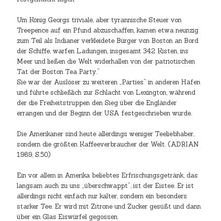
Um König Georgs triviale, aber tyrannische Steuer von
Treepence auf ein Pfund abzuschaffen, kamen etwa neunzig
zum Teil als Indianer verkleidete Bürger von Boston an Bord
der Schiffe, warfen Ladungen, insgesamt 342 Kisten, ins
Meer und ließen die Welt widerhallen von der patriotischen
Tat der Boston Tea Party.“
Sie war der Auslöser zu weiteren „Parties“ in anderen Häfen
und führte schließlich zur Schlacht von Lexington, während
der die Freiheitstruppen den Sieg über die Engländer
errangen und der Beginn der USA festgeschrieben wurde.
Die Amerikaner sind heute allerdings weniger Teeliebhaber,
sondern die größten Kaffeeverbraucher der Welt. (ADRIAN
1989, S.50)
Ein vor allem in Amerika beliebtes Erfrischungsgetränk, das
langsam auch zu uns „überschwappt“, ist der Eistee. Er ist
allerdings nicht einfach nur kalter, sondern ein besonders
starker Tee. Er wird mit Zitrone und Zucker gesüßt und dann
über ein Glas Eiswürfel gegossen.