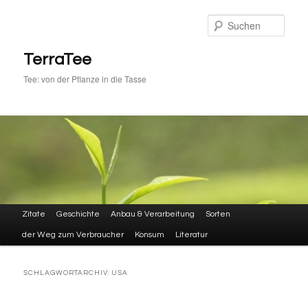
Zum
Zum
primären
sekundären
Such
Inhalt
Inhalt
springen
springen
TerraTee
Tee: von der Pflanze in die Tasse
Hauptmenü
Zitate
Geschichte
Anbau & Verarbeitung
Sorten
der Weg zum Verbraucher
Konsum
Literatur
SCHLAGWORTARCHIV:
USA