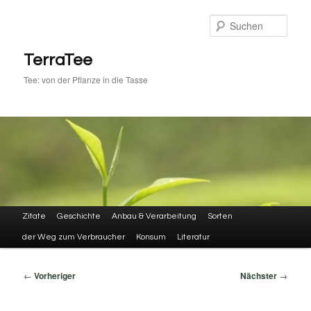
Zum
primären
Such
Inhalt
springen
TerraTee
Tee: von der Pflanze in die Tasse
Hauptmenü
Zitate
Geschichte
Anbau & Verarbeitung
Sorten
der Weg zum Verbraucher
Konsum
Literatur
Beitragsnavigation
←
Vorheriger
Nächster
→