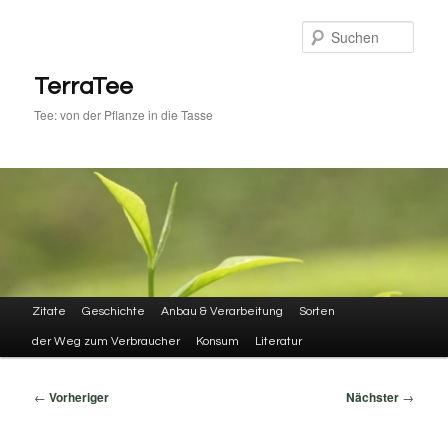
Zum
primären
Such
Inhalt
springen
TerraTee
Tee: von der Pflanze in die Tasse
Hauptmenü
Zitate
Geschichte
Anbau & Verarbeitung
Sorten
der Weg zum Verbraucher
Konsum
Literatur
Beitragsnavigation
←
Vorheriger
Nächster
→