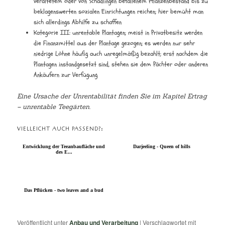
veraltetem oder von Schädlingen befallenem Pflanzenbestand bis zu
beklagenswerten sozialen Einrichtungen reichen; hier bemüht man
sich allerdings Abhilfe zu schaffen
Kategorie III: unrentable Plantagen; meist in Privatbesitz werden
die Finanzmittel aus der Plantage gezogen; es werden nur sehr
niedrige Löhne häufig auch unregelmäßig bezahlt; erst nachdem die
Plantagen instandgesetzt sind, stehen sie dem Pächter oder anderen
Ankäufern zur Verfügung
Eine Ursache der Unrentabilität finden Sie im Kapitel Ertrag
– unrentable Teegärten.
VIELLEICHT AUCH PASSEND?:
Entwicklung der Teeanbaufläche und
Darjeeling - Queen of hills
des E...
Das Pflücken - two leaves and a bud
Veröffentlicht unter
Anbau und Verarbeitung
|
Verschlagwortet mit