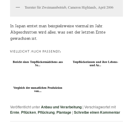
Teernter für Zweimannbetrieb, Cameron Highlands, April 2006
In Japan erntet man beispielsweise viermal im Jahr.
Abgeschnitten wird alles, was seit der letzten Ernte
gewachsen ist.
VIELLEICHT AUCH PASSEND?:
Bericht eines Teepflückermädchens aus
Teepflückerinnen und ihre Lebens-
Sr...
und Ar...
Vergleich der monatlichen Produktion
von...
Veröffentlicht unter
Anbau und Verarbeitung
|
Verschlagwortet mit
Ernte
,
Pflücken
,
Pflückung
,
Plantage
|
Schreibe einen Kommentar