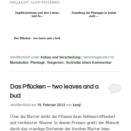
VIELLEICHT AUCH PASSEND?:
Teepflückerinnen und ihre Lebens-
Einteilung der Plantagen in Indien
und Ar...
nach ...
Das Pflücken - two leaves and a bud
Veröffentlicht unter
Anbau und Verarbeitung
|
Verschlagwortet mit
Monokultur
,
Plantage
,
Teegarten
|
Schreibe einen Kommentar
Das Pflücken – two leaves and a
bud
Veröffentlicht am
19. Februar 2012
von
kanji
Über die Blätter deckt die Pflanze ihren Kohlenstoffbedarf
und verdunstet Wasser. In diesen Prozess greift der Mensch
durch das ständige Entfernen der frischen Blätter beim