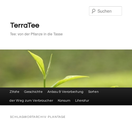
Zum
Zum
primären
sekundären
Such
Inhalt
Inhalt
springen
springen
TerraTee
Tee: von der Pflanze in die Tasse
Hauptmenü
Zitate
Geschichte
Anbau & Verarbeitung
Sorten
der Weg zum Verbraucher
Konsum
Literatur
SCHLAGWORTARCHIV:
PLANTAGE