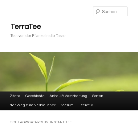
Zum
Zum
primären
sekundären
Such
Inhalt
Inhalt
springen
springen
TerraTee
Tee: von der Pflanze in die Tasse
Hauptmenü
Zitate
Geschichte
Anbau & Verarbeitung
Sorten
der Weg zum Verbraucher
Konsum
Literatur
SCHLAGWORTARCHIV:
INSTANT TEE