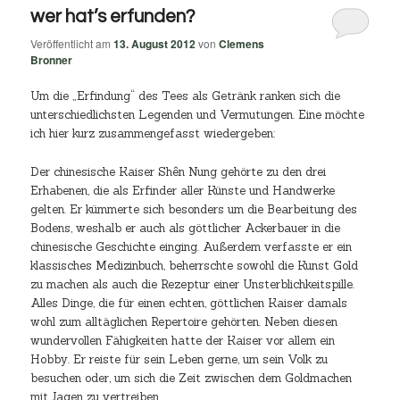
wer hat’s erfunden?
Veröffentlicht am
13. August 2012
von
Clemens
Bronner
Um die „Erfindung“ des Tees als Getränk ranken sich die
unterschiedlichsten Legenden und Vermutungen. Eine möchte
ich hier kurz zusammengefasst wiedergeben:
Der chinesische Kaiser Shên Nung gehörte zu den drei
Erhabenen, die als Erfinder aller Künste und Handwerke
gelten. Er kümmerte sich besonders um die Bearbeitung des
Bodens, weshalb er auch als göttlicher Ackerbauer in die
chinesische Geschichte einging. Außerdem verfasste er ein
klassisches Medizinbuch, beherrschte sowohl die Kunst Gold
zu machen als auch die Rezeptur einer Unsterblichkeitspille.
Alles Dinge, die für einen echten, göttlichen Kaiser damals
wohl zum alltäglichen Repertoire gehörten. Neben diesen
wundervollen Fähigkeiten hatte der Kaiser vor allem ein
Hobby. Er reiste für sein Leben gerne, um sein Volk zu
besuchen oder, um sich die Zeit zwischen dem Goldmachen
mit Jagen zu vertreiben.