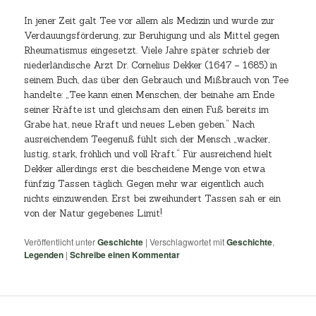
In jener Zeit galt Tee vor allem als Medizin und wurde zur
Verdauungsförderung, zur Beruhigung und als Mittel gegen
Rheumatismus eingesetzt. Viele Jahre später schrieb der
niederländische Arzt Dr. Cornelius Dekker (1647 – 1685) in
seinem Buch, das über den Gebrauch und Mißbrauch von Tee
handelte: „Tee kann einen Menschen, der beinahe am Ende
seiner Kräfte ist und gleichsam den einen Fuß bereits im
Grabe hat, neue Kraft und neues Leben geben.“ Nach
ausreichendem Teegenuß fühlt sich der Mensch „wacker,
lustig, stark, fröhlich und voll Kraft.“ Für ausreichend hielt
Dekker allerdings erst die bescheidene Menge von etwa
fünfzig Tassen täglich. Gegen mehr war eigentlich auch
nichts einzuwenden. Erst bei zweihundert Tassen sah er ein
von der Natur gegebenes Limit!
Veröffentlicht unter
Geschichte
|
Verschlagwortet mit
Geschichte
,
Legenden
|
Schreibe einen Kommentar