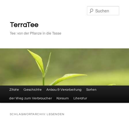
Zum
Zum
primären
sekundären
Such
Inhalt
Inhalt
springen
springen
TerraTee
Tee: von der Pflanze in die Tasse
Hauptmenü
Zitate
Geschichte
Anbau & Verarbeitung
Sorten
der Weg zum Verbraucher
Konsum
Literatur
SCHLAGWORTARCHIV:
LEGENDEN