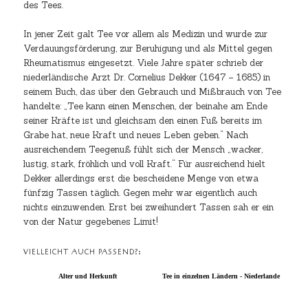
des Tees.
In jener Zeit galt Tee vor allem als Medizin und wurde zur
Verdauungsförderung, zur Beruhigung und als Mittel gegen
Rheumatismus eingesetzt. Viele Jahre später schrieb der
niederländische Arzt Dr. Cornelius Dekker (1647 – 1685) in
seinem Buch, das über den Gebrauch und Mißbrauch von Tee
handelte: „Tee kann einen Menschen, der beinahe am Ende
seiner Kräfte ist und gleichsam den einen Fuß bereits im
Grabe hat, neue Kraft und neues Leben geben.“ Nach
ausreichendem Teegenuß fühlt sich der Mensch „wacker,
lustig, stark, fröhlich und voll Kraft.“ Für ausreichend hielt
Dekker allerdings erst die bescheidene Menge von etwa
fünfzig Tassen täglich. Gegen mehr war eigentlich auch
nichts einzuwenden. Erst bei zweihundert Tassen sah er ein
von der Natur gegebenes Limit!
VIELLEICHT AUCH PASSEND?:
Alter und Herkunft
Tee in einzelnen Ländern - Niederlande