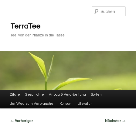
Zum
primären
Such
Inhalt
springen
TerraTee
Tee: von der Pflanze in die Tasse
Hauptmenü
Zitate
Geschichte
Anbau & Verarbeitung
Sorten
der Weg zum Verbraucher
Konsum
Literatur
Beitragsnavigation
←
Vorheriger
Nächster
→