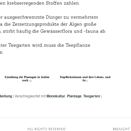
ten krebserregenden Stoffen zählen.
der ausgeschwemmte Dünger zu vermehrtem
 die Zersetzungsprodukte der Algen große
 stirbt häufig die Gewässerflora und -fauna ab.
ter Teegarten wird, muss die Teepflanze
n.
Einteilung der Plantagen in Indien
Teepflückerinnen und ihre Lebens- und
nach ...
Ar...
beitung
|
Verschlagwortet mit
Monokultur
,
Plantage
,
Teegarten
|
E
ALL RIGHTS RESERVED
BROUGHT 