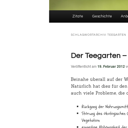
Hauptmenü
Zitate
Geschichte
Anb
SCHLAGWORTARCHIV:
TEEGARTEN
Der Teegarten –
Veröffentlicht am
19. Februar 2012
v
Beinahe überall auf der W
Natürlich hat dies für den
auch viele Probleme, die d
Rückgang der Nahrungsmitt
Störung des ökologischen 
Vegetation
einseitige Abhängigkeit d