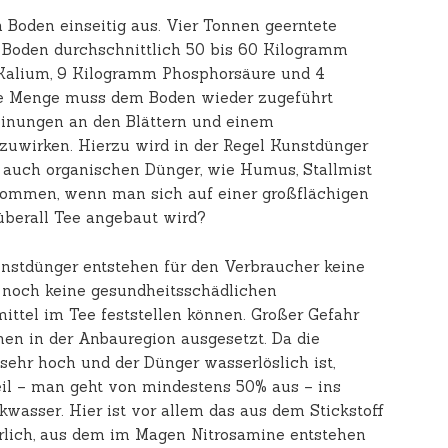
 Boden einseitig aus. Vier Tonnen geerntete
 Boden durchschnittlich 50 bis 60 Kilogramm
 Kalium, 9 Kilogramm Phosphorsäure und 4
e Menge muss dem Boden wieder zugeführt
inungen an den Blättern und einem
zuwirken. Hierzu wird in der Regel Kunstdünger
n auch organischen Dünger, wie Humus, Stallmist
ommen, wenn man sich auf einer großflächigen
überall Tee angebaut wird?
nstdünger entstehen für den Verbraucher keine
r noch keine gesundheitsschädlichen
ttel im Tee feststellen können. Großer Gefahr
hen in der Anbauregion ausgesetzt. Da die
ehr hoch und der Dünger wasserlöslich ist,
eil – man geht von mindestens 50% aus – ins
kwasser. Hier ist vor allem das aus dem Stickstoff
hrlich, aus dem im Magen Nitrosamine entstehen