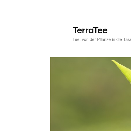
Zum
Zum
primären
sekundären
Inhalt
Inhalt
TerraTee
springen
springen
Tee: von der Pflanze in die Tas