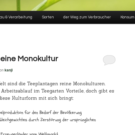
au & Verarbeitung
Sorten
der Weg zum Verbraucher
Konsum
 eine Monokultur
on
kanji
elt sind die Teeplantagen reine Monokulturen.
 Arbeitsablauf im Teegarten Vorteile, doch gibt es
iese Kulturform mit sich bringt:
elproduktion für den Bedarf der Bevölkerung
Gleichgewichtes durch Zerstörung der ursprünglichen
er Erzeugerländer vom Weltmarkt