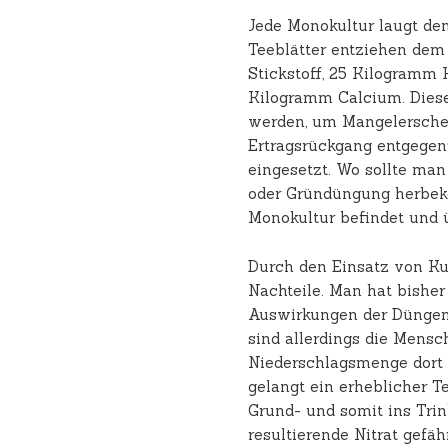
Jede Monokultur laugt den
Teeblätter entziehen dem
Stickstoff, 25 Kilogramm
Kilogramm Calcium. Dies
werden, um Mangelersche
Ertragsrückgang entgegen
eingesetzt. Wo sollte ma
oder Gründüngung herbek
Monokultur befindet und 
Durch den Einsatz von Ku
Nachteile. Man hat bishe
Auswirkungen der Düngemi
sind allerdings die Mensc
Niederschlagsmenge dort s
gelangt ein erheblicher T
Grund- und somit ins Trin
resultierende Nitrat gefä