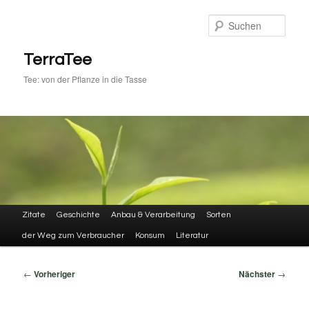
Zum
primären
Such
Inhalt
springen
TerraTee
Tee: von der Pflanze in die Tasse
Hauptmenü
Zitate
Geschichte
Anbau & Verarbeitung
Sorten
der Weg zum Verbraucher
Konsum
Literatur
Beitragsnavigation
←
Vorheriger
Nächster
→