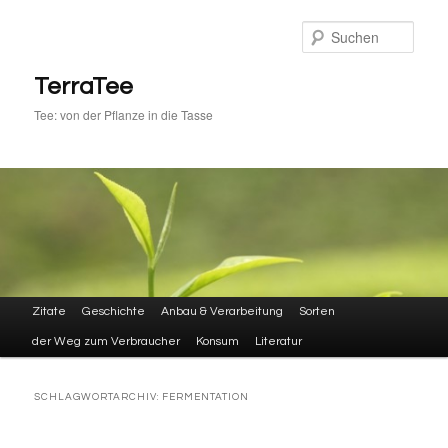
Zum
Zum
primären
sekundären
Such
Inhalt
Inhalt
springen
springen
TerraTee
Tee: von der Pflanze in die Tasse
Hauptmenü
Zitate
Geschichte
Anbau & Verarbeitung
Sorten
der Weg zum Verbraucher
Konsum
Literatur
SCHLAGWORTARCHIV:
FERMENTATION