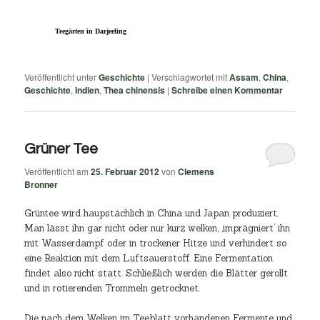
Teegärten in Darjeeling
Veröffentlicht unter
Geschichte
|
Verschlagwortet mit
Assam
,
China
,
Geschichte
,
Indien
,
Thea chinensis
|
Schreibe einen Kommentar
Grüner Tee
Veröffentlicht am
25. Februar 2012
von
Clemens
Bronner
Grüntee wird haupstächlich in China und Japan produziert.
Man lässt ihn gar nicht oder nur kurz welken, ‚imprägniert‘ ihn
mit Wasserdampf oder in trockener Hitze und verhindert so
eine Reaktion mit dem Luftsauerstoff. Eine Fermentation
findet also nicht statt. Schließlich werden die Blätter gerollt
und in rotierenden Trommeln getrocknet.
Die nach dem Welken im Teeblatt vorhandenen Fermente und