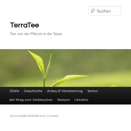
Zum
Zum
primären
sekundären
Such
Inhalt
Inhalt
springen
springen
TerraTee
Tee: von der Pflanze in die Tasse
Hauptmenü
Zitate
Geschichte
Anbau & Verarbeitung
Sorten
der Weg zum Verbraucher
Konsum
Literatur
SCHLAGWORTARCHIV:
CHINA