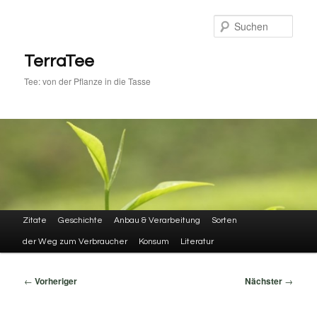
Zum
primären
Such
Inhalt
springen
TerraTee
Tee: von der Pflanze in die Tasse
Hauptmenü
Zitate
Geschichte
Anbau & Verarbeitung
Sorten
der Weg zum Verbraucher
Konsum
Literatur
Beitragsnavigation
←
Vorheriger
Nächster
→